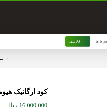
خراسان 
س با ما
فارسی
مح
کود ارگانیک هیومیک 
16,000,000
ریال