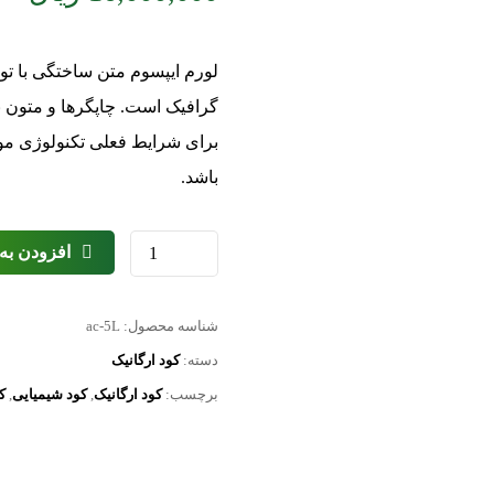
لورم ایپسوم متن ساختگی با تو
گرافیک است. چاپگرها و متون ب
برای شرایط فعلی تکنولوژی مورد
باشد.
افزودن به
شناسه محصول:
ac-5L
دسته:
کود ارگانیک
برچسب:
کود ارگانیک
,
کود شیمیایی
,
ک