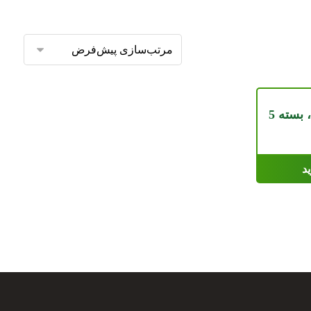
کود ارگانیک هیومیک اسید، بسته 5
د