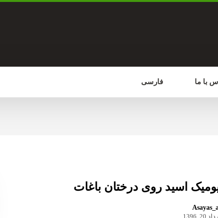
س با ما
فارسی
یومیک اسید روی درختان باغات
Asayas_
 20, 1396