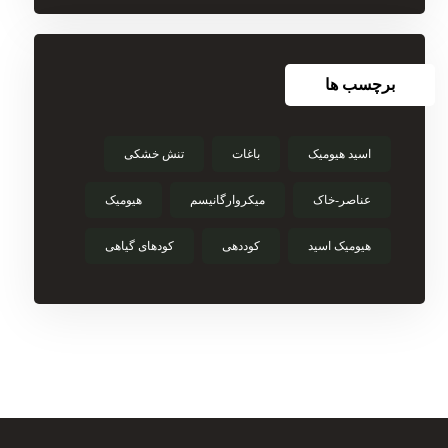
برچسب ها
اسید‌ هیومیک‌
باغات
تنش خشکی
عناصر-خاک
میکروارگانیسم
هیومیک
هیومیک اسید
کوددهی
کودهای گیاهی