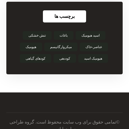
برچسب ها
اسید‌ هیومیک‌
باغات
تنش خشکی
عناصر-خاک
میکروارگانیسم
هیومیک
هیومیک اسید
کوددهی
کودهای گیاهی
©تمامی حقوق برای وب سایت محفوظ است.
گروه طراحی
سایت ایاس